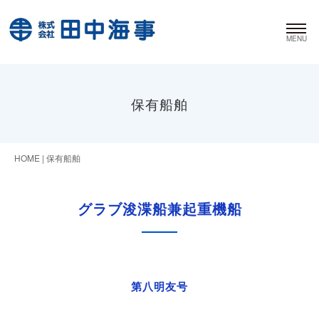
保有船舶
HOME
|
保有船舶
グラブ浚渫船兼起重機船
第八明友号