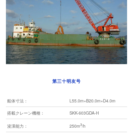
第三十明友号
船体寸法：
L55.0m×B20.0m×D4.0m
搭載クレーン機種：
SKK-603GDA-H
3
250m
/h
浚渫能力：