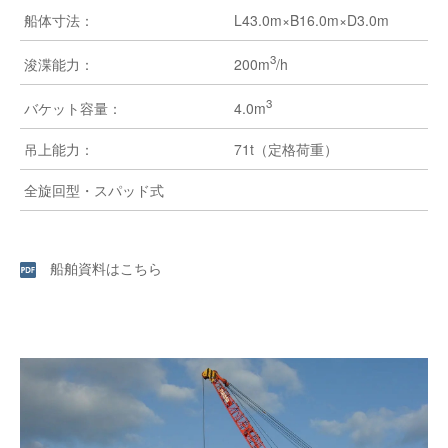
船体寸法：
L43.0m×B16.0m×D3.0m
3
200m
/h
浚渫能力：
3
4.0m
バケット容量：
吊上能力：
71t（定格荷重）
全旋回型・スパッド式
船舶資料はこちら