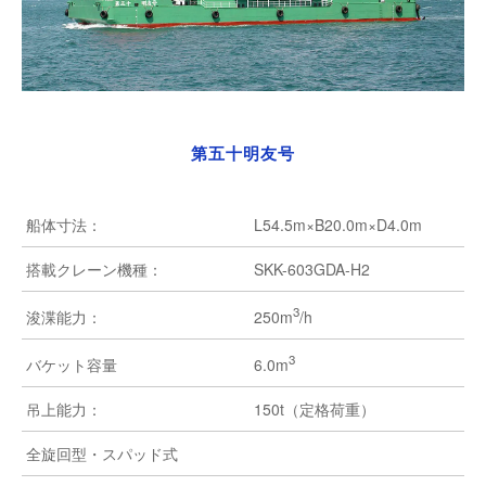
第五十明友号
船体寸法：
L54.5m×B20.0m×D4.0m
搭載クレーン機種：
SKK-603GDA-H2
3
250m
/h
浚渫能力：
3
6.0m
バケット容量
吊上能力：
150t（定格荷重）
全旋回型・スパッド式