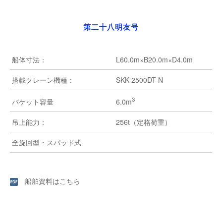
第二十八明友号
船体寸法：
L60.0m×B20.0m×D4.0m
搭載クレーン機種：
SKK-2500DT-N
3
6.0m
バケット容量
吊上能力：
256t（定格荷重）
全旋回型・スパッド式
船舶資料はこちら